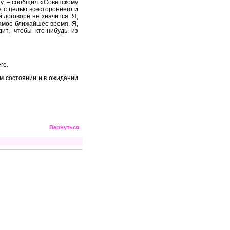
у, – сообщил «Советскому
 с целью всестороннего и
 договоре не значится. Я,
амое ближайшее время. Я,
ит, чтобы кто-нибудь из
го.
м состоянии и в ожидании
Вернуться