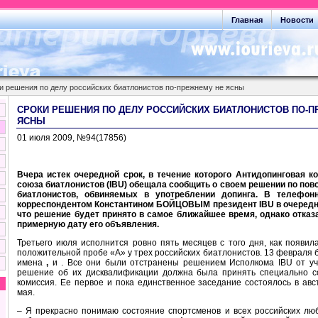
Главная
Новости
 решения по делу российских биатлонистов по-прежнему не ясны
СРОКИ РЕШЕНИЯ ПО ДЕЛУ РОССИЙСКИХ БИАТЛОНИСТОВ ПО-П
ЯСНЫ
01 июля 2009, №94(17856) Бой
Вчера истек очередной срок, в течение которого Антидопинговая 
союза биатлонистов (IBU) обещала сообщить о своем решении по пов
биатлонистов, обвиняемых в употреблении допинга. В телефон
корреспондентом Константином БОЙЦОВЫМ президент IBU в очередн
что решение будет принято в самое ближайшее время, однако отка
примерную дату его объявления.
Третьего июля исполнится ровно пять месяцев с того дня, как появи
положительной пробе «А» у трех российских биатлонистов. 13 февраля
имена
,
и
. Все они были отстранены решением Исполкома IBU от уч
решение об их дисквалификации должна была принять специально с
комиссия. Ее первое и пока единственное заседание состоялось в авс
мая.
– Я прекрасно понимаю состояние спортсменов и всех российских люб