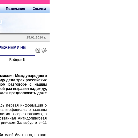
Пожелания
Ссылки
15.01.2010 г.
РЕЖНЕМУ НЕ
цов К.
комиссия Международного
оду дела трех российских
ном разговоре с нашим
ой раз выразил надежду,
зался предположить даже
лась первая информация о
 были официально названы
астия в соревнованиях, а
озванная Антидопинговая
трийском Зальцбурге 9–11
ителей биатлона, но как-