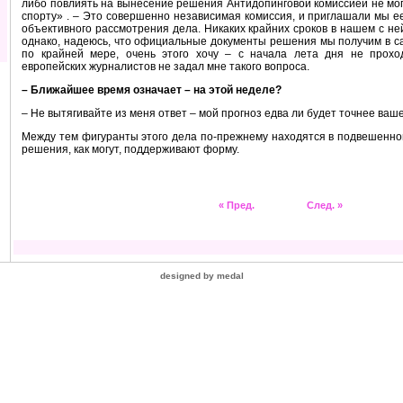
либо повлиять на вынесение решения Антидопинговой комиссией не мог
спорту»
. – Это совершенно независимая комиссия, и приглашали мы ее
объективного рассмотрения дела. Никаких крайних сроков в нашем с ней
однако, надеюсь, что официальные документы решения мы получим в с
по крайней мере, очень этого хочу – с начала лета дня не проход
европейских журналистов не задал мне такого вопроса.
– Ближайшее время означает – на этой неделе?
– Не вытягивайте из меня ответ – мой прогноз едва ли будет точнее ваше
Между тем фигуранты этого дела по-прежнему находятся в подвешенно
решения, как могут, поддерживают форму.
« Пред.
След. »
designed by
medal