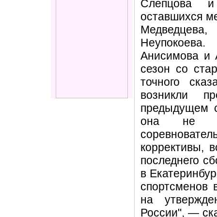
Слепцова и
оставшихся ме
Медведцева
Неупокоева.
Анисимова и 
сезон со ста
точного ска
возникли п
предыдущем с
она не по
соревнователь
коррективы, 
последнего сб
в Екатеринбур
спортсменов 
на утвержде
России", — ск