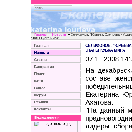
Главная
Новости
Селифонов: "Юрьева, Слепцова и Ахато
этапы Кубка мира"
СЕЛИФОНОВ: "ЮРЬЕВА
Главная
ЭТАПЫ КУБКА МИРА"
Новости
07.11.2008 14:
Статьи
Биография
На декабрьск
Поиск
составе женс
Фото
победительни
Видео
Екатерина Юр
Форум
Ахатова.
Ссылки
"На данный м
Контакты
предновогодн
Благодарности
лидеры сбор