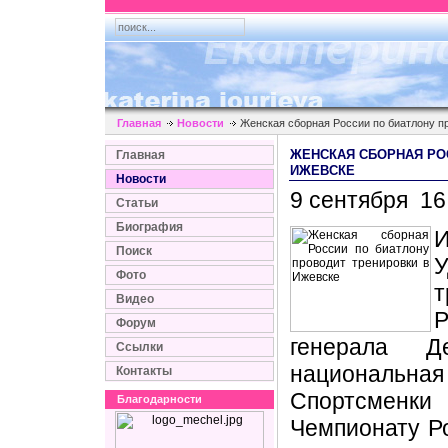
Главная
Новости
Женская сборная России по биатлону п
ЖЕНСКАЯ СБОРНАЯ РО
Главная
ИЖЕВСКЕ
Новости
9 сентября 16
Статьи
Биография
Поиск
Фото
т
Видео
Р
Форум
генерала Д
Ссылки
национальна
Контакты
Спортсменки 
Благодарности
Чемпионату Р