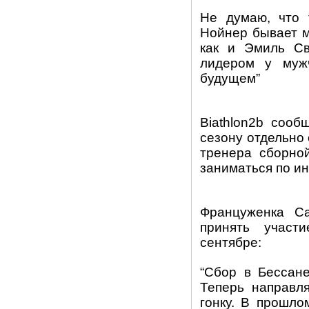
Не думаю, что 
Нойнер бывает м
как и Эмиль Св
лидером у муж
будущем
”
Вiathlon2b сооб
сезону отдельно 
тренера сборно
заниматься по и
Француженка 
принять участ
сентябре:
“
Сбор в Бессане
Теперь направл
гонку. В прошло