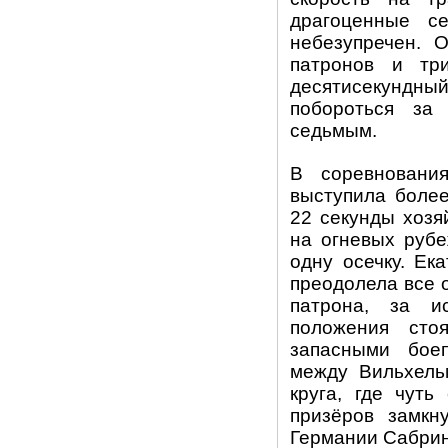
драгоценные с
небезупречен. 
патронов и тр
десятисекундны
побороться за
седьмым.
В соревновани
выступила более
22 секунды хозя
на огневых рубе
одну осечку. Ек
преодолела все 
патрона, за и
положения сто
запасными бое
между Вильхель
круга, где чуть
призёров замкн
Германии Сабрин