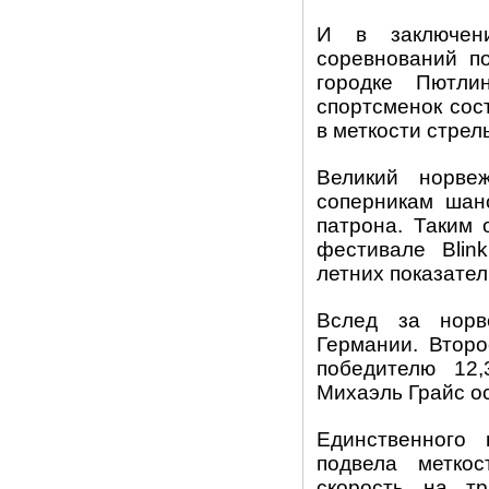
И в заключен
соревнований по
городке Пютли
спортсменок сос
в меткости стрел
Великий норве
соперникам шан
патрона. Таким 
фестивале
Blink
летних показате
Вслед за норв
Германии. Второ
победителю 12
Михаэль Грайс ос
Единственного
подвела метко
скорость на т