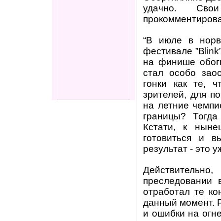
удачно. Сво
прокомментирова
“В июле в нор
фестивале ”Blink
на финише обог
стал особо заос
гонки как те, 
зрителей, для п
на летние чемпи
границы? Тогда
Кстати, к нын
готовиться и в
результат - это у
Действительн
преследовании в
отработал те ко
данный момент. 
и ошибки на огн