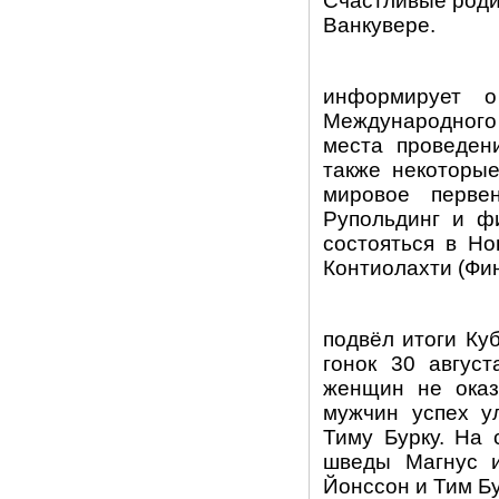
Счастливые роди
Ванкувере.
информирует о
Международного
места проведен
также некоторые
мировое перве
Рупольдинг и ф
состояться в
Но
Контиолахти (Фи
подвёл итоги Ку
гонок 30 авгус
женщин не оказ
мужчин успех у
Тиму Бурку. На
шведы Магнус 
Йонссон и Тим Б