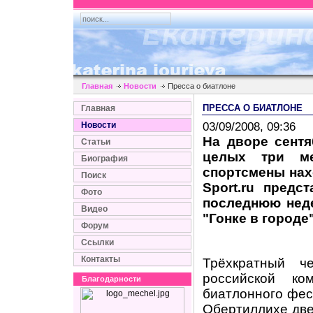
Главная
Новости
Пресса о биатлоне
ПРЕССА О БИАТЛОНЕ
Главная
03/09/2008, 09:36
Новости
На дворе сентя
Статьи
целых три ме
Биография
спортсмены нах
Поиск
Sport
.
ru
предст
Фото
последнюю неде
Видео
"Гонке в городе"
Форум
Ссылки
Контакты
Трёхкратный 
российской ко
Благодарности
биатлонного фес
Обертиллихе две